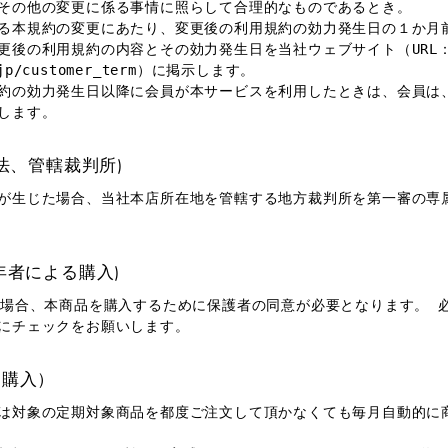
その他の変更に係る事情に照らして合理的なものであるとき。
る本規約の変更にあたり、変更後の利用規約の効力発生日の１か月
更後の利用規約の内容とその効力発生日を当社ウェブサイト（URL
e.jp/customer_term）に掲示します。
約の効力発生日以降に会員が本サービスを利用したときは、会員は
します。
拠法、管轄裁判所)
が生じた場合、当社本店所在地を管轄する地方裁判所を第一審の専
年者による購入)
の場合、本商品を購入するために保護者の同意が必要となります。 
にチェックをお願いします。
期購入）
は対象の定期対象商品を都度ご注文して頂かなくても毎月自動的に