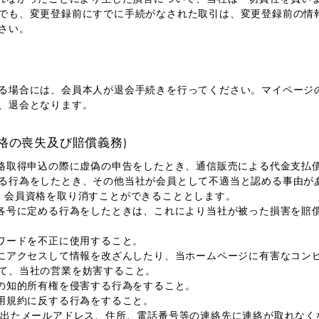
でも、変更登録前にすでに手続がなされた取引は、変更登録前の情
さい。
る場合には、会員本人が退会手続きを行ってください。マイページ
、退会となります。
資格の喪失及び賠償義務)
資格取得申込の際に虚偽の申告をしたとき、通信販売による代金支払
る行為をしたとき、その他当社が会員として不適当と認める事由が
 会員資格を取り消すことができることとします。
の各号に定める行為をしたときは、これにより当社が被った損害を賠
スワードを不正に使用すること。
ジにアクセスして情報を改ざんしたり、当ホームページに有害なコン
て、当社の営業を妨害すること。
品の知的所有権を侵害する行為をすること。
利用規約に反する行為をすること。
け出たメールアドレス、住所、電話番号等の連絡先に連絡が取れなく