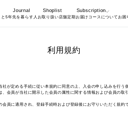
Journal
Shoplist
Subscription
こと
5年先を暮らす人
お取り扱い店舗
定期お届けコースについて
お困
定期コースについ
よ
て
お
お得なおまとめ定
利用規約
期コースについて
、当社が定める手続に従い本規約に同意の上、入会の申し込みを行う
とは、会員が当社に開示した会員の属性に関する情報および会員の取
ての会員に適用され、登録手続時および登録後にお守りいただく規約