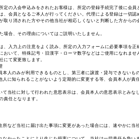
所定の入会申込みをされたお客様は、所定の登録手続完了後に会員
は、会員となるご本人が行ってください。代理による登録は一切認
が取り消された方やその他当社が相応しくないと判断した方からの
た場合、その理由についてはご説明いたしません。
は、入力上の注意をよく読み、所定の入力フォームに必要事項を正
において、特殊記号・旧漢字・ローマ数字などはご使用になれませ
社にて変更致します。
理
会員本人のみが利用できるものとし、第三者に譲渡・貸与できないも
、他人に知られることがないよう定期的に変更する等、会員本人が責
用いて当社に対して行われた意思表示は、会員本人の意思表示とみな
の責任となります。
、住所など当社に届け出た事項に変更があった場合には、速やかに当
されなかったことにより生じた損害について、当社は一切責任を負い