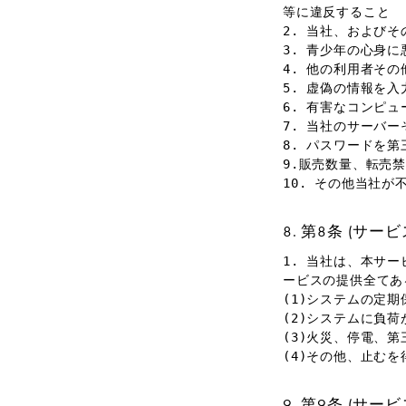
等に違反すること
2. 当社、および
3. 青少年の心身
4. 他の利用者そ
5. 虚偽の情報を入
6. 有害なコンピ
7. 当社のサーバ
8. パスワードを
9.販売数量、転売
10. その他当社
第8条 (サー
1. 当社は、本サ
ービスの提供全てあ
(1)システムの定
(2)システムに負
(3)火災、停電、
(4)その他、止む
第9条 (サー