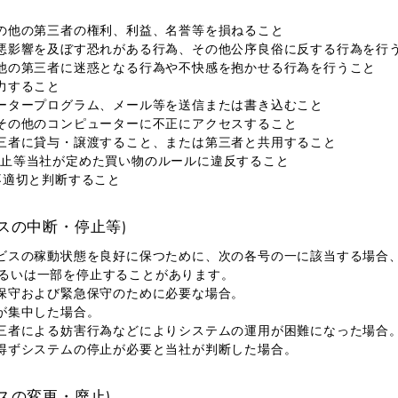
その他の第三者の権利、利益、名誉等を損ねること
に悪影響を及ぼす恐れがある行為、その他公序良俗に反する行為を行
の他の第三者に迷惑となる行為や不快感を抱かせる行為を行うこと
力すること
ュータープログラム、メール等を送信または書き込むこと
ーその他のコンピューターに不正にアクセスすること
第三者に貸与・譲渡すること、または第三者と共用すること
禁止等当社が定めた買い物のルールに違反すること
が不適切と判断すること
ビスの中断・停止等)
ービスの稼動状態を良好に保つために、次の各号の一に該当する場合
るいは一部を停止することがあります。
期保守および緊急保守のために必要な場合。
荷が集中した場合。
第三者による妨害行為などによりシステムの運用が困難になった場合
を得ずシステムの停止が必要と当社が判断した場合。
ビスの変更・廃止)