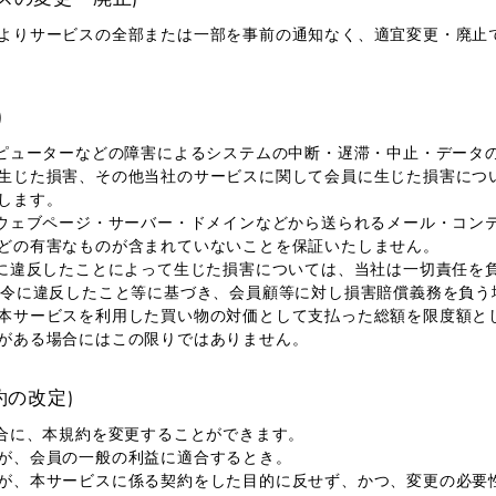
よりサービスの全部または一部を事前の通知なく、適宜変更・廃止
)
ンピューターなどの障害によるシステムの中断・遅滞・中止・データ
生じた損害、その他当社のサービスに関して会員に生じた損害につ
します。
のウェブページ・サーバー・ドメインなどから送られるメール・コン
どの有害なものが含まれていないことを保証いたしません。
等に違反したことによって生じた損害については、当社は一切責任を
法令に違反したこと等に基づき、会員顧等に対し損害賠償義務を負う
本サービスを利用した買い物の対価として支払った総額を限度額と
がある場合にはこの限りではありません。
約の改定)
場合に、本規約を変更することができます。
が、会員の一般の利益に適合するとき。
が、本サービスに係る契約をした目的に反せず、かつ、変更の必要