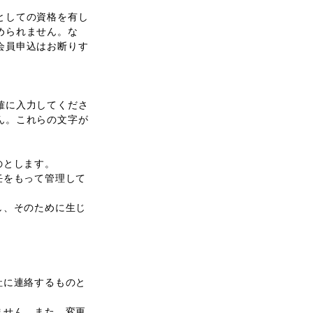
としての資格を有し
められません。な
会員申込はお断りす
確に入力してくださ
ん。これらの文字が
のとします。
任をもって管理して
し、そのために生じ
社に連絡するものと
ません。また、変更