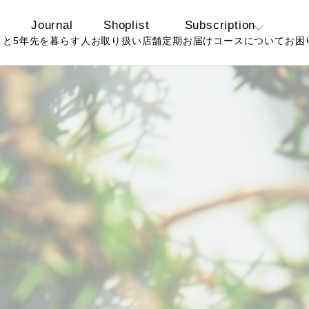
Journal
Shoplist
Subscription
こと
5年先を暮らす人
お取り扱い店舗
定期お届けコースについて
お困
定期コースについ
よ
て
お
お得なおまとめ定
期コースについて