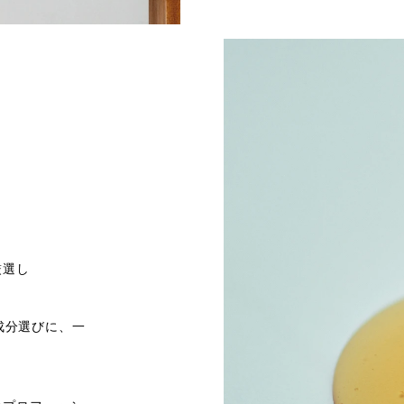
、
厳選し
成分選びに、⼀