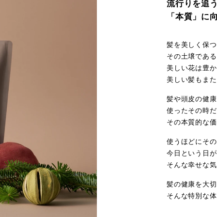
流⾏りを追
「本質」に
髪を美しく保つ
その⼟壌である
美しい花は豊か
美しい髪もまた
髪や頭⽪の健康
使ったその時だ
その本質的な価
使うほどにその
今日という日が
そんな幸せな気
髪の健康を⼤切
そんな特別な体