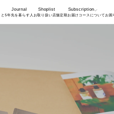
Journal
Shoplist
Subscription
こと
5年先を暮らす人
お取り扱い店舗
定期お届けコースについて
お困
定期コースについ
よ
て
お
お得なおまとめ定
期コースについて