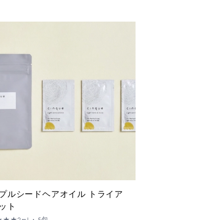
プルシードヘアオイル トライア
ット
★★★
2mL・5包