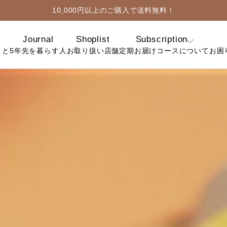
10,000円以上のご購入で送料無料！
Journal
Shoplist
Subscription
こと
5年先を暮らす人
お取り扱い店舗
定期お届けコースについて
お困
定期コースについ
よ
て
お
お得なおまとめ定
期コースについて