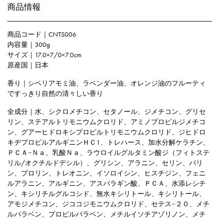
商品情報
商品コード｜CNTS006
内容量｜300g
サイズ｜17.0×7/0×7.0cm
原産国｜日本
香り｜シベリアモミ油、ラベンダー油、オレンジ油のフルーティ
ですっきり自然の清々しい香り
全成分｜水、シクロメチコン、セタノール、ジメチコン、グリセ
リン、ステアルトリモニウムクロリド、アミノプロピルジメチコ
ン、グアーヒドロキシプロピルトリモニウムクロリド、ジヒドロ
キヂプロピルアルギニンＨＣ1、トレハース、加水分解ケラチン、
ＰＣＡ−Ｎａ、乳酸Ｎａ、ラウロイルグルタミン酸ジ（フィトステ
リル/オクチルドデシル）、グリシン、アラニン、セリン、バリ
ン、プロリン、トレオニン、イソロイシン、ヒスチジン、フェニ
ルアラニン、アルギニン、アスパラギン酸、ＰＣＡ、水添レシチ
ン、キシリチルグルコシド、無水キシリトール、キシリトール、
アモジメチコン、ジココジモニウムクロリド、セテス−２０、メチ
ルパラベン、プロピルパラベン、メチルイソチアゾリノン、メチ