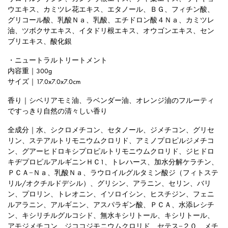
ウエキス、カミツレ花エキス、エタノール、ＢＧ、フィチン酸、
グリコール酸、乳酸Ｎａ、乳酸、エチドロン酸４Ｎａ、カミツレ
油、ツボクサエキス、イタドリ根エキス、オウゴンエキス、セン
ブリエキス、酸化銀
・ニュートラルトリートメント
内容重｜300g
サイズ｜17.0x7.0x7.0cm
香り｜シベリアモミ油、ラベンダー油、オレンジ油のフルーティ
ですっきり自然の清々しい香り
全成分｜水、シクロメチコン、セタノール、ジメチコン、グリセ
リン、ステアルトリモニウムクロリド、アミノプロピルジメチコ
ン、グアーヒドロキシプロピルトリモニウムクロリド、ジヒドロ
キヂプロピルアルギニンＨＣ1、トレハース、加水分解ケラチン、
ＰＣＡ−Ｎａ、乳酸Ｎａ、ラウロイルグルタミン酸ジ（フィトステ
リル/オクチルドデシル）、グリシン、アラニン、セリン、バリ
ン、プロリン、トレオニン、イソロイシン、ヒスチジン、フェニ
ルアラニン、アルギニン、アスパラギン酸、ＰＣＡ、水添レシチ
ン、キシリチルグルコシド、無水キシリトール、キシリトール、
アモジメチコン、ジココジモニウムクロリド、セテス−２０、メチ