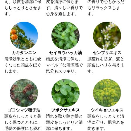
え、頭皮を清潔に保
皮を清浄に保ちま
の香りで心もからだ
ちしっとりとさせま
す。清々しい香りで
もリラックスしま
す。
心身を癒します。
す。
カキタンニン
セイヨウハッカ油
センブリエキス
清浄効果とともに硬
頭皮を清浄に保ち、
肌荒れを防ぎ、髪と
くなった頭皮をほぐ
マイルドな清涼感で
頭皮にハリを与えま
します。
気分もスッキリ。
す。
ゴヨウマツ種子油
ツボクサエキス
ウイキョウエキス
頭皮をしっとりと美
汚れを取り除き髪と
頭皮をしっとりと清
しく保つとともに、
頭皮をしっとりと清
浄に守り、肌荒れを
毛髪の保護にも優れ
潔に保ちます。
防ぎます。