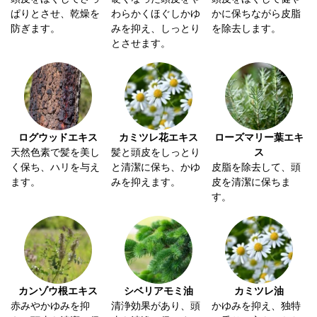
ぱりとさせ、乾燥を
わらかくほぐしかゆ
かに保ちながら皮脂
防ぎます。
みを抑え、しっとり
を除去します。
とさせます。
ログウッドエキス
カミツレ花エキス
ローズマリー葉エキ
天然色素で髪を美し
髪と頭皮をしっとり
ス
く保ち、ハリを与え
と清潔に保ち、かゆ
皮脂を除去して、頭
ます。
みを抑えます。
皮を清潔に保ちま
す。
カンゾウ根エキス
シベリアモミ油
カミツレ油
赤みやかゆみを抑
清浄効果があり、頭
かゆみを抑え、独特