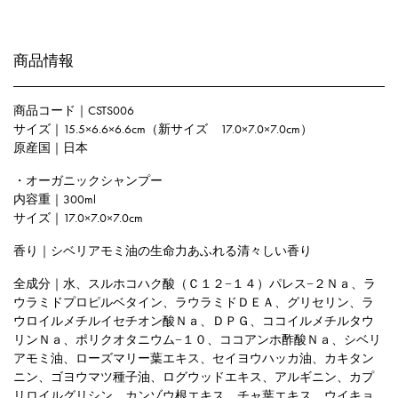
商品情報
商品コード｜CSTS006
サイズ｜15.5×6.6×6.6cm（新サイズ 17.0×7.0×7.0cm）
原産国｜日本
・オーガニックシャンプー
内容重｜300ml
サイズ｜17.0×7.0×7.0cm
香り｜シベリアモミ油の生命力あふれる清々しい香り
全成分｜水、スルホコハク酸（Ｃ１２−１４）パレス−２Ｎａ、ラ
ウラミドプロピルベタイン、ラウラミドＤＥＡ、グリセリン、ラ
ウロイルメチルイセチオン酸Ｎａ、ＤＰＧ、ココイルメチルタウ
リンＮａ、ポリクオタニウム−１０、ココアンホ酢酸Ｎａ、シベリ
アモミ油、ローズマリー葉エキス、セイヨウハッカ油、カキタン
ニン、ゴヨウマツ種子油、ログウッドエキス、アルギニン、カプ
リロイルグリシン、カンゾウ根エキス、チャ葉エキス、ウイキョ