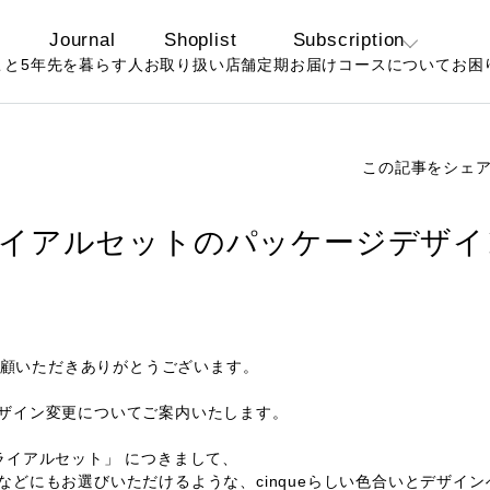
Journal
Shoplist
Subscription
こと
5年先を暮らす人
お取り扱い店舗
定期お届けコースについて
お困
定期コースについ
よ
て
お
この記事をシェ
お得なおまとめ定
期コースについて
ライアルセットのパッケージデザイ
ご愛顧いただきありがとうございます。
ザイン変更についてご案内いたします。
ライアルセット」 につきまして、
などにもお選びいただけるような、cinqueらしい色合いとデザイ