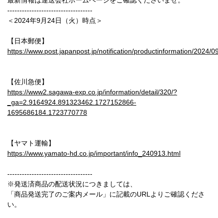
最新情報は運送会社ホームページをご確認くださいませ。
-----------------------------------
＜2024年9月24日（火）時点＞
【日本郵便】
https://www.post.japanpost.jp/notification/productinformation/2024/
【佐川急便】
https://www2.sagawa-exp.co.jp/information/detail/320/?
_ga=2.9164924.891323462.1727152866-
1695686184.1723770778
【ヤマト運輸】
https://www.yamato-hd.co.jp/important/info_240913.html
-----------------------------------
※発送済商品の配送状況につきましては、
「商品発送完了のご案内メール」に記載のURLよりご確認くださ
い。