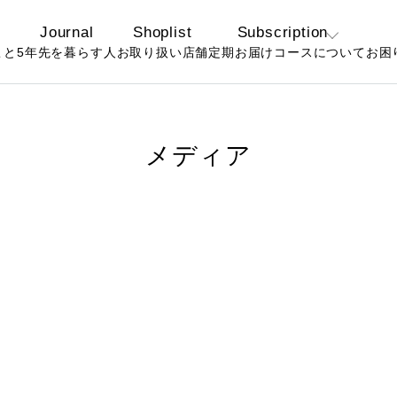
Journal
Shoplist
Subscription
こと
5年先を暮らす人
お取り扱い店舗
定期お届けコースについて
お困
定期コースについ
よ
て
お
お得なおまとめ定
メディア
期コースについて