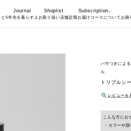
Journal
Shoplist
Subscription
こと
5年先を暮らす人
お取り扱い店舗
定期お届けコースについて
お困
定期コースについ
よ
て
お
お得なおまとめ定
期コースについて
パサつきによる
ル
トリプルシ
レビューを
こんな方にお
・カラーや脱