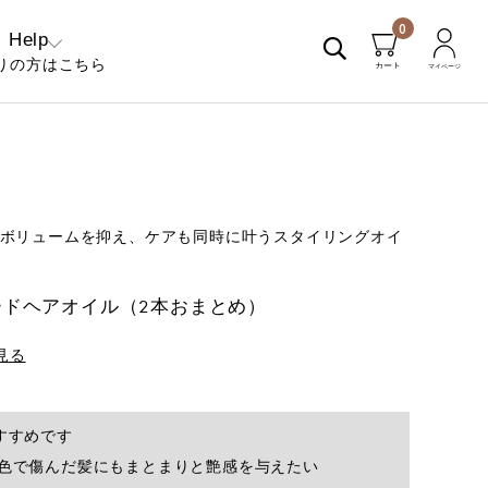
0
Help
りの方はこちら
くあるご質問
問い合わせ
ボリュームを抑え、ケアも同時に叶うスタイリングオイ
ードヘアオイル（2本おまとめ）
見る
すすめです
色で傷んだ髪にもまとまりと艶感を与えたい