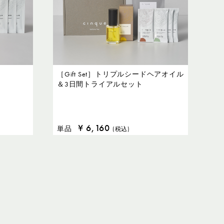
［Gift Set］トリプルシードヘアオイル
＆3日間トライアルセット
¥
6,160
単品
(税込)