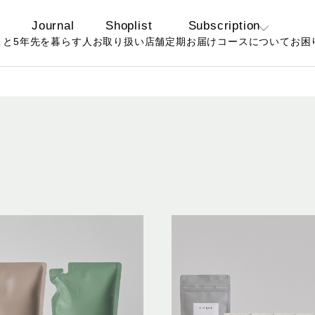
Journal
Shoplist
Subscription
こと
5年先を暮らす人
お取り扱い店舗
定期お届けコースについて
お困
定期コースについ
よ
て
お
お得なおまとめ定
期コースについて