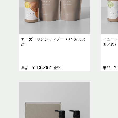
オーガニックシャンプー（3本おまと
ニュート
め）
まとめ
¥
12,787
¥
単品
単品
(税込)