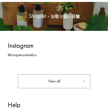
Shoplist -
お取り扱い店舗
Instagram
@cinquecosmetics
View all
Help