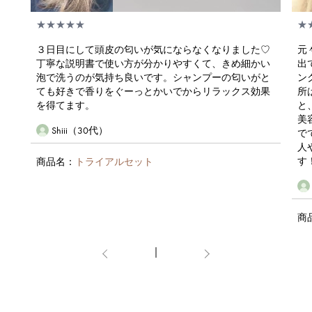
★★★★★
★
３日目にして頭皮の匂いが気にならなくなりました♡
元
丁寧な説明書で使い方が分かりやすくて、きめ細かい
出
泡で洗うのが気持ち良いです。シャンプーの匂いがと
ン
ても好きで香りをぐーっとかいでからリラックス効果
所
を得てます。
と
美
Shiii（30代）
で
人
す
商品名：
トライアルセット
商